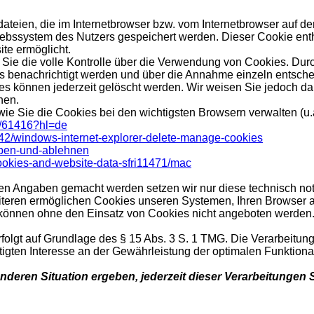
ateien, die im Internetbrowser bzw. vom Internetbrowser auf 
iebssystem des Nutzers gespeichert werden. Dieser Cookie enthä
ite ermöglicht.
ie die volle Kontrolle über die Verwendung von Cookies. Durc
s benachrichtigt werden und über die Annahme einzeln entsch
es können jederzeit gelöscht werden. Wir weisen Sie jedoch da
nen.
ie Sie die Cookies bei den wichtigsten Browsern verwalten (u.
r/61416?hl=de
7442/windows-internet-explorer-delete-manage-cookies
auben-und-ablehnen
cookies-and-website-data-sfri11471/mac
ren Angaben gemacht werden setzen wir nur diese technisch n
 Weiteren ermöglichen Cookies unseren Systemen, Ihren Browse
 können ohne den Einsatz von Cookies nicht angeboten werden. F
folgt auf Grundlage des § 15 Abs. 3 S. 1 TMG. Die Verarbeitun
gten Interesse an der Gewährleistung der optimalen Funktionali
nderen Situation ergeben, jederzeit dieser Verarbeitungen