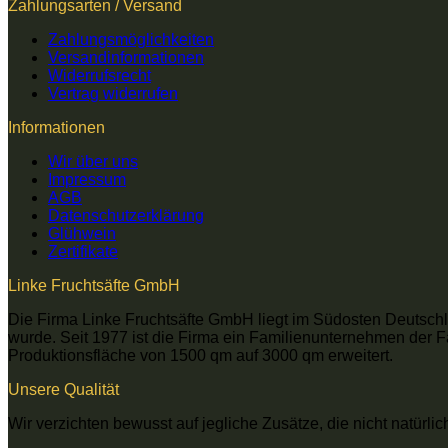
Zahlungsarten / Versand
Zahlungsmöglichkeiten
Versandinformationen
Widerrufsrecht
Vertrag widerrufen
Informationen
Wir über uns
Impressum
AGB
Datenschutzerklärung
Glühwein
Zertifikate
Linke Fruchtsäfte GmbH
Die Firma Linke Fruchtsäfte GmbH liegt im Südosten Deutschl
wurde. Seit 1977 ist die Firma ein Familienunternehmen der 
Produktionsfläche von 1500 qm auf 3000 qm erweitert.
Unsere Qualität
Wir verzichten bewusst auf jegliche Zusätze, die nicht natürli