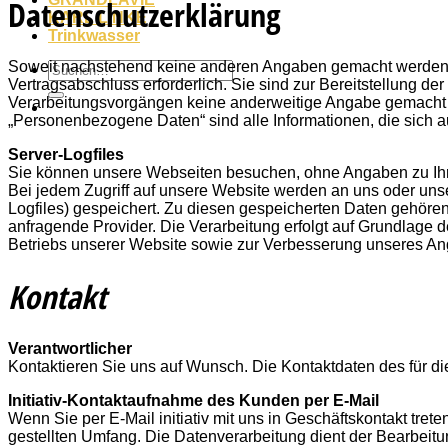
Datenschutzerklärung
KARL LINKE
Trinkwasser
Soweit nachstehend keine anderen Angaben gemacht werden, is
Suche
Vertragsabschluss erforderlich. Sie sind zur Bereitstellung der
nach:
Verarbeitungsvorgängen keine anderweitige Angabe gemacht 
„Personenbezogene Daten“ sind alle Informationen, die sich auf
Server-Logfiles
Sie können unsere Webseiten besuchen, ohne Angaben zu Ih
Bei jedem Zugriff auf unsere Website werden an uns oder unser
Logfiles) gespeichert. Zu diesen gespeicherten Daten gehöre
anfragende Provider. Die Verarbeitung erfolgt auf Grundlage 
Betriebs unserer Website sowie zur Verbesserung unseres An
Kontakt
Verantwortlicher
Kontaktieren Sie uns auf Wunsch. Die Kontaktdaten des für d
Initiativ-Kontaktaufnahme des Kunden per E-Mail
Wenn Sie per E-Mail initiativ mit uns in Geschäftskontakt tr
gestellten Umfang. Die Datenverarbeitung dient der Bearbeit