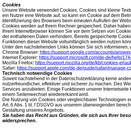
Cookies
Unsere Website verwendet Cookies. Cookies sind kleine Textd
ein Nutzer eine Website auf, so kann ein Cookie auf dem Betr
Identifizierung des Browsers beim erneuten Aufrufen der Webs
Cookies werden auf Ihrem Rechner gespeichert. Daher haben S
Ihrem Internetbrowser können Sie vor dem Setzen von Cookie
der enthaltenen Daten verhindern. Bereits gespeicherte Cooki
Funktionen dieser Website vollumfänglich werden nutzen kön
Unter den nachstehenden Links können Sie sich informieren, w
Chrome Browser:
https://support.google.com/accounts/answe
Internet Explorer:
https://support.microsoft.com/de-de/help/1
Mozilla Firefox:
https://support.mozilla.org/de/kb/cookies-erl
Safari:
https://support.apple.com/de-de/guide/safari/manage-
Technisch notwendige Cookies
Soweit nachstehend in der Datenschutzerklärung keine ande
nutzerfreundlicher, effektiver und sicherer zu machen. Des
Services anzubieten. Einige Funktionen unserer Internetseite
einem Seitenwechsel wiedererkannt wird.
Die Nutzung von Cookies oder vergleichbarer Technologien er
Art. 6 Abs. 1 lit. f DSGVO aus unserem überwiegenden berechti
Gestaltung unseres Angebots.
Sie haben das Recht aus Gründen, die sich aus Ihrer beso
widersprechen.