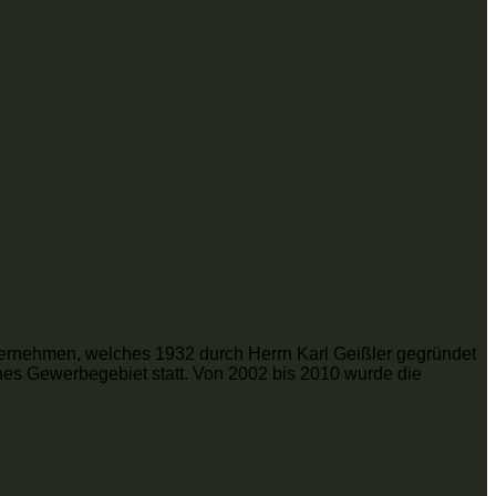
ternehmen, welches 1932 durch Herrn Karl Geißler gegründet
nes Gewerbegebiet statt. Von 2002 bis 2010 wurde die