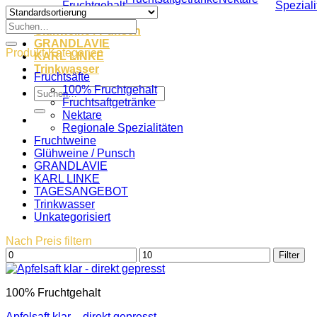
Fruchtgehalt
Speziali
Fruchtweine
Suche
Glühweine / Punsch
nach:
GRANDLAVIE
Produkt-Kategorien
KARL LINKE
Trinkwasser
Fruchtsäfte
100% Fruchtgehalt
Suche
Fruchtsaftgetränke
nach:
Nektare
Regionale Spezialitäten
Fruchtweine
Glühweine / Punsch
GRANDLAVIE
KARL LINKE
TAGESANGEBOT
Trinkwasser
Unkategorisiert
Nach Preis filtern
Min.
Max.
Filter
Preis
Preis
100% Fruchtgehalt
Apfelsaft klar – direkt gepresst