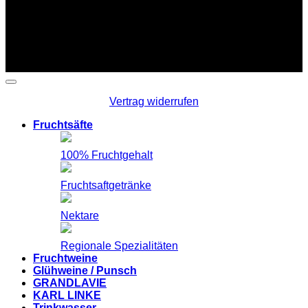
Copyright 2026 ©
Linke Fruchtsäfte
Vertrag widerrufen
Fruchtsäfte
100% Fruchtgehalt
Fruchtsaftgetränke
Nektare
Regionale Spezialitäten
Fruchtweine
Glühweine / Punsch
GRANDLAVIE
KARL LINKE
Trinkwasser