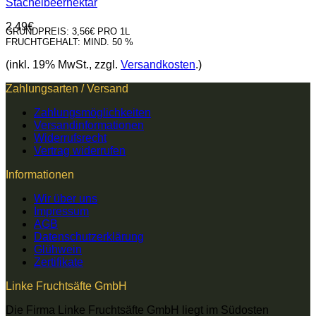
Stachelbeernektar
2,49
€
GRUNDPREIS:
3,56€ PRO 1L
FRUCHTGEHALT:
MIND. 50 %
(inkl. 19% MwSt., zzgl.
Versandkosten
.)
Zahlungsarten / Versand
Zahlungsmöglichkeiten
Versandinformationen
Widerrufsrecht
Vertrag widerrufen
Informationen
Wir über uns
Impressum
AGB
Datenschutzerklärung
Glühwein
Zertifikate
Linke Fruchtsäfte GmbH
Die Firma Linke Fruchtsäfte GmbH liegt im Südosten