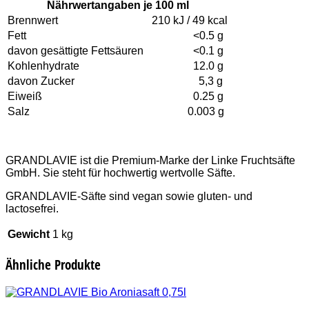
Nährwertangaben je 100 ml
Brennwert
210 kJ / 49 kcal
Fett
<0.5 g
davon gesättigte Fettsäuren
<0.1 g
Kohlenhydrate
12.0 g
davon Zucker
5,3 g
Eiweiß
0.25 g
Salz
0.003 g
GRANDLAVIE ist die Premium-Marke der Linke Fruchtsäfte
GmbH. Sie steht für hochwertig wertvolle Säfte.
GRANDLAVIE-Säfte sind vegan sowie gluten- und
lactosefrei.
Gewicht
1 kg
Ähnliche Produkte