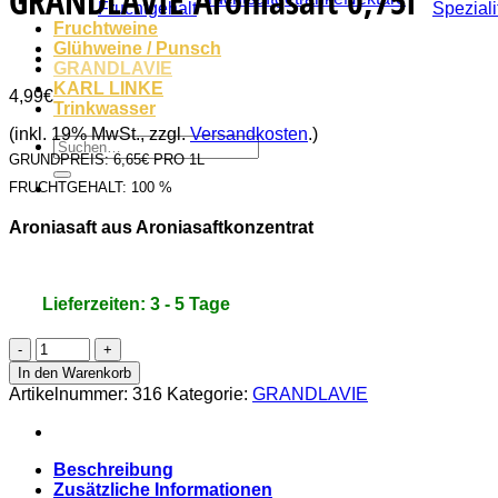
GRANDLAVIE Aroniasaft 0,75l
Fruchtgehalt
Speziali
Fruchtweine
Glühweine / Punsch
GRANDLAVIE
KARL LINKE
4,99
€
Trinkwasser
(inkl. 19% MwSt., zzgl.
Versandkosten
.)
Suche
GRUNDPREIS:
6,65€ PRO 1L
nach:
FRUCHTGEHALT:
100 %
Aroniasaft aus Aroniasaftkonzentrat
Lieferzeiten: 3 - 5 Tage
GRANDLAVIE
Aroniasaft
In den Warenkorb
0,75l
Artikelnummer:
316
Kategorie:
GRANDLAVIE
Menge
Beschreibung
Zusätzliche Informationen