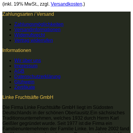
(inkl. 19% MwSt., zzgl.
Versandkosten
.)
Zahlungsarten / Versand
Zahlungsmöglichkeiten
Versandinformationen
Widerrufsrecht
Vertrag widerrufen
Informationen
Wir über uns
Impressum
AGB
Datenschutzerklärung
Glühwein
Zertifikate
Linke Fruchtsäfte GmbH
Die Firma Linke Fruchtsäfte GmbH liegt im Südosten
Deutschlands in der schönen Oberlausitz.Ein sächsisches
Traditionsunternehmen, welches 1932 durch Herrn Karl
Geißler gegründet wurde. Seit 1977 ist die Firma ein
Familienunternehmen der Familie Linke. Im Jahre 2002 fand