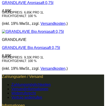
GRANDLAVIE Aroniasaft 0,75l
4,99
€
GRUNDPREIS:
6,65€ PRO 1L
FRUCHTGEHALT:
100 %
(inkl. 19% MwSt., zzgl.
Versandkosten
.)
GRANDLAVIE
GRANDLAVIE Bio Aroniasaft 0,75l
6,99
€
GRUNDPREIS:
9,32€ PRO 1L
FRUCHTGEHALT:
100 %
(inkl. 19% MwSt., zzgl.
Versandkosten
.)
Zahlungsarten / Versand
Zahlungsmöglichkeiten
Versandinformationen
Widerrufsrecht
Vertrag widerrufen
Informationen