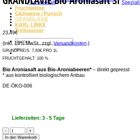
GRANDLAVIE Bio Aroniasaft 3l
Fruchtgehalt
Speziali
Fruchtweine
Glühweine / Punsch
GRANDLAVIE
KARL LINKE
Trinkwasser
23,49
€
Suche
(inkl. 19% MwSt., zzgl.
Versandkosten
.)
nach:
GRUNDPREIS:
7,83€ PRO 1L
FRUCHTGEHALT:
100 %
Bio Aroniasaft aus Bio-Aroniabeeren*
– direkt gepresst
* aus kontrolliert biologischem Anbau
DE-ÖKO-006
Lieferzeiten: 3 - 5 Tage
GRANDLAVIE
Bio
In den Warenkorb