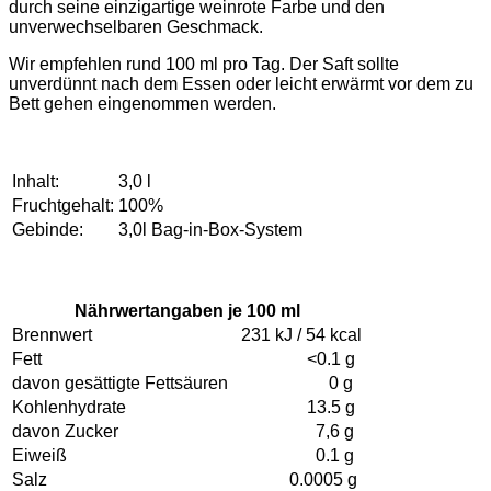
durch seine einzigartige weinrote Farbe und den
unverwechselbaren Geschmack.
Wir empfehlen rund 100 ml pro Tag. Der Saft sollte
unverdünnt nach dem Essen oder leicht erwärmt vor dem zu
Bett gehen eingenommen werden.
Inhalt:
3,0 l
Fruchtgehalt:
100%
Gebinde:
3,0l Bag-in-Box-System
Nährwertangaben je 100 ml
Brennwert
231 kJ / 54 kcal
Fett
<0.1 g
davon gesättigte Fettsäuren
0 g
Kohlenhydrate
13.5 g
davon Zucker
7,6 g
Eiweiß
0.1 g
Salz
0.0005 g