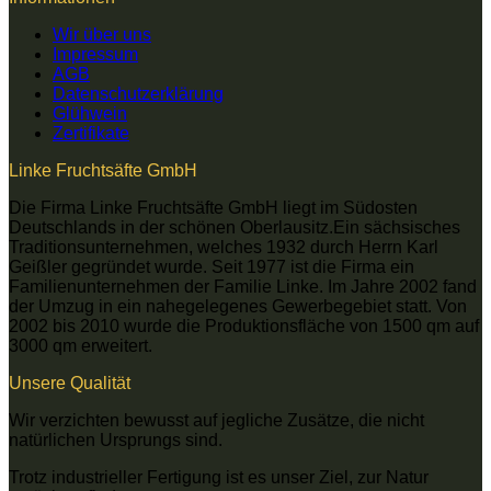
Wir über uns
Impressum
AGB
Datenschutzerklärung
Glühwein
Zertifikate
Linke Fruchtsäfte GmbH
Die Firma Linke Fruchtsäfte GmbH liegt im Südosten
Deutschlands in der schönen Oberlausitz.Ein sächsisches
Traditionsunternehmen, welches 1932 durch Herrn Karl
Geißler gegründet wurde. Seit 1977 ist die Firma ein
Familienunternehmen der Familie Linke. Im Jahre 2002 fand
der Umzug in ein nahegelegenes Gewerbegebiet statt. Von
2002 bis 2010 wurde die Produktionsfläche von 1500 qm auf
3000 qm erweitert.
Unsere Qualität
Wir verzichten bewusst auf jegliche Zusätze, die nicht
natürlichen Ursprungs sind.
Trotz industrieller Fertigung ist es unser Ziel, zur Natur